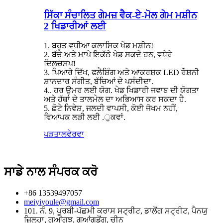
ਸਿੱਕਾ ਸੰਚਾਲਿਤ ਗੇਮਜ਼ ਵੈਕ-ਏ-ਮੋਲ ਗੇਮ ਮਸ਼ੀਨ
2 ਖਿਡਾਰੀਆਂ ਲਈ
1. ਬਹੁਤ ਵਧੀਆ ਕਲਾਸਿਕ ਖੇਡ ਮਸ਼ੀਨ!
2. ਬੱਚੇ ਅਤੇ ਮਾਪੇ ਇਕੱਠੇ ਖੇਡ ਸਕਦੇ ਹਨ, ਵਧੇਰੇ
ਦਿਲਚਸਪ!
3. ਪਿਆਰੇ ਦਿੱਖ, ਫਲੈਸ਼ਿੰਗ ਅਤੇ ਆਕਰਸ਼ਕ LED ਰੌਸ਼ਨੀ
ਸ਼ਾਨਦਾਰ ਸੰਗੀਤ, ਬੱਚਿਆਂ ਦੇ ਪਸੰਦੀਦਾ.
4.. ਹਰ ਉਮਰ ਲਈ ਯੋਗ. ਖੇਡ ਖਿਡਾਰੀ ਜਵਾਬ ਦੀ ਯੋਗਤਾ
ਅਤੇ ਹੱਥਾਂ ਦੇ ਤਾਲਮੇਲ ਦਾ ਅਭਿਆਸ ਕਰ ਸਕਦਾ ਹੈ.
5. ਛੋਟੇ ਨਿਵੇਸ਼, ਜਲਦੀ ਵਾਪਸੀ, ਕੋਈ ਜੋਖਮ ਨਹੀਂ,
ਵਿਆਪਕ ਲੜੀ ਲਈ .ੁਕਵਾਂ.
ਪੜਤਾਲ
ਵੇਰਵਾ
ਸਾਡੇ ਨਾਲ ਸੰਪਰਕ ਕਰੋ
+86 13539497057
meiyiyoule@gmail.com
101. ਨੰ. 9, ਪੂਰਬੀ-ਪੱਛਮੀ ਕਰਾਸ ਸਟ੍ਰੀਟ, ਡਾਲੋਂਗ ਸਟ੍ਰੀਟ, ਪੈਨਯੁ
ਜ਼ਿਲ੍ਹਾ, ਗੁਆਂਗਝੂ, ਗੁਆਂਗਡੋਂਗ, ਚੀਨ