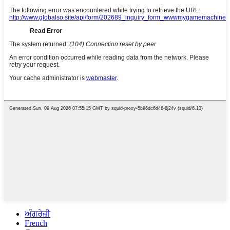
ਅੰਗਰੇਜ਼ੀ
French