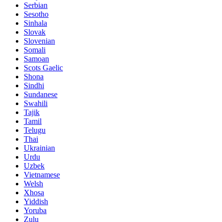
Serbian
Sesotho
Sinhala
Slovak
Slovenian
Somali
Samoan
Scots Gaelic
Shona
Sindhi
Sundanese
Swahili
Tajik
Tamil
Telugu
Thai
Ukrainian
Urdu
Uzbek
Vietnamese
Welsh
Xhosa
Yiddish
Yoruba
Zulu